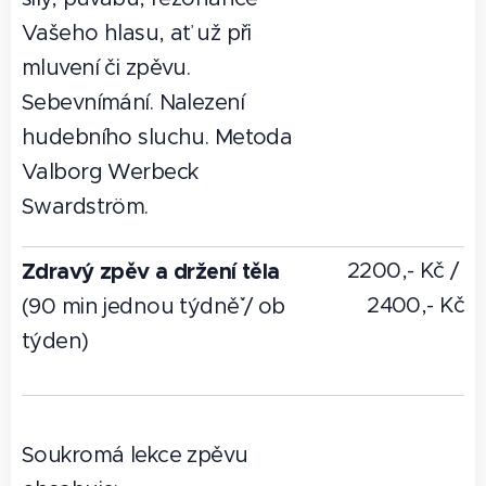
Vašeho hlasu, ať už při
mluvení či zpěvu.
Sebevnímání. Nalezení
hudebního sluchu. Metoda
Valborg Werbeck
Swardström.
Zdravý zpěv a držení těla
2200,- Kč /
2400,- Kč
(90 min jednou týdně´` / ob
týden)
Soukromá lekce zpěvu