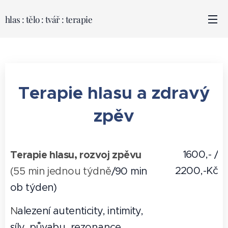
hlas : tělo : tvář : terapie
Terapie hlasu a zdravý
zpěv
Terapie hlasu, rozvoj zpěvu
1600,- /
2200,-Kč
(55 min jednou týdně
/90 min
ob týden)
N
alezení autenticity, intimity,
síly, půvabu, rezonance