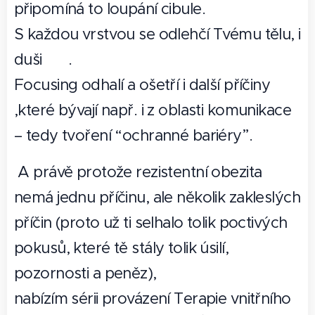
připomíná to loupání cibule.
S každou vrstvou se odlehčí Tvému tělu, i
duši 🦋 .
Focusing odhalí a ošetří i další příčiny
,které bývají např. i z oblasti komunikace
– tedy tvoření “ochranné bariéry”.
A právě protože rezistentní obezita
nemá jednu příčinu, ale několik zakleslých
příčin (proto už ti selhalo tolik poctivých
pokusů, které tě stály tolik úsilí,
pozornosti a peněz),
nabízím sérii provázení Terapie vnitřního