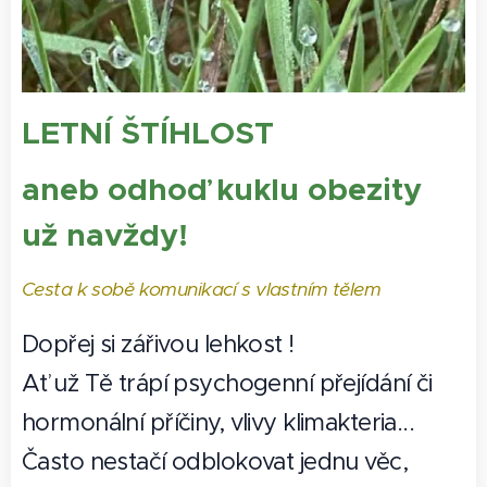
LETNÍ ŠTÍHLOST
aneb odhoď kuklu obezity
už navždy!
Cesta k sobě komunikací s vlastním tělem
Dopřej si zářivou lehkost !
Ať už Tě trápí psychogenní přejídání či
hormonální příčiny, vlivy klimakteria...
Často nestačí odblokovat jednu věc,