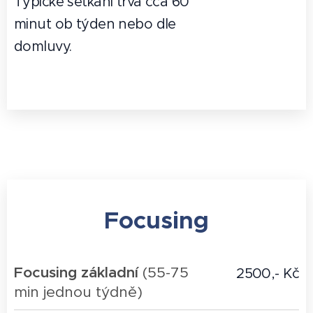
Typické setkání trvá cca 60
minut ob týden nebo dle
domluvy.
Focusing
Focusing základní
(55-75
2500,- Kč
min jednou týdně)