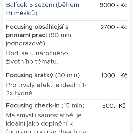
Balíček 5 sezení (během
9000,- Kč
tří měsíců)
Focusing obsáhlejší s
2700,- Kč
primární prací
(90 min
jednorázově)
Hodí se u náročného
životního tématu.
Focusing krátký
(30 min)
1000,- Kč
Pro trvalý efekt je ideální 1-
2x týdně.
Focusing check-in
(15 min)
500,- Kč
Má smysl i samostatně, je
ideální jako doplnění k
focusingu po pár dnech na