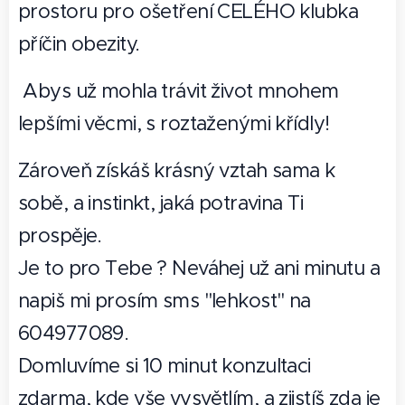
prostoru pro ošetření CELÉHO klubka
příčin obezity.
Abys už mohla trávit život mnohem
lepšími věcmi, s roztaženými křídly!
Zároveň získáš krásný vztah sama k
sobě, a instinkt, jaká potravina Ti
prospěje.
Je to pro Tebe ? Neváhej už ani minutu a
napiš mi prosím sms "lehkost" na
604977089.
Domluvíme si 10 minut konzultaci
zdarma, kde vše vysvětlím, a zjistíš zda je