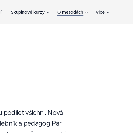
í
Skupinové kurzy
O metodách
Více
podílet všichni. Nová
udebník a pedagog Pär