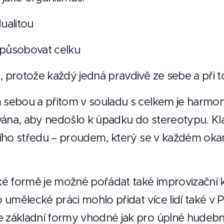
dualitou
způsobovat celku
, protože každý jedná pravdivě ze sebe a při
 sebou a přitom v souladu s celkem je harmoniz
vána, aby nedošlo k úpadku do stereotypu. Kl
tního středu – proudem, který se v každém ok
é formě je možné pořádat také improvizační 
to umělecké práci mohlo přidat více lidí také v
 základní formy vhodné jak pro úplné hudební 