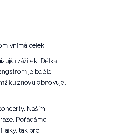
 tom vnímá celek
ující zážitek. Délka
angstrom je bděle
amžiku znovu obnovuje,
koncerty. Naším
 Praze. Pořádáme
laiky, tak pro