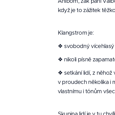
Ahlbom, žák paní Val
když je to zážitek těžko
Klangstrom je:
❖ svobodný vícehlasý
❖ nikoli písně zapamat
❖ setkání lidí, z něho
v proudech několika i 
vlastnímu i tónům všech 
Skupina lidí je v tu chví