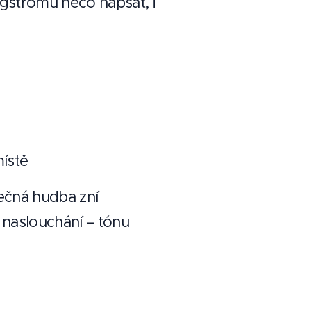
stromu něco napsat, i
místě
lečná hudba zní
 naslouchání – tónu