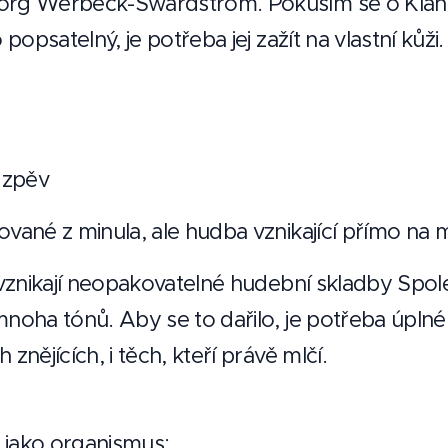
borg Werbeck-Swärdström. Pokusím se o Klang
 popsatelný, je potřeba jej zažít na vlastní kůži.
 zpěv
ované z minula, ale hudba vznikající přímo na 
ž vznikají neopakovatelné hudební skladby Spo
mnoha tónů. Aby se to dařilo, je potřeba úplné
znějících, i těch, kteří právě mlčí.
li jako organismus: