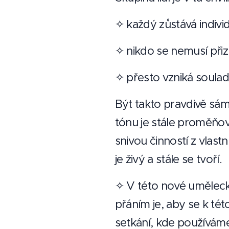
✧ každý zůstává indivi
✧ nikdo se nemusí při
✧ přesto vzniká soulad
Být takto pravdivě sám
tónu je stále proměňo
snivou činností z vlas
je živý a stále se tvoří.
✧ V této nové uměleck
přáním je, aby se k té
setkání, kde používáme