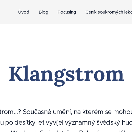
Úvod
Blog
Focusing
Ceník soukromých lekc
Klangstrom
gstrom…? Současné umění, na kterém se mohou 
u po desítky let vyvíjel významný švédský h