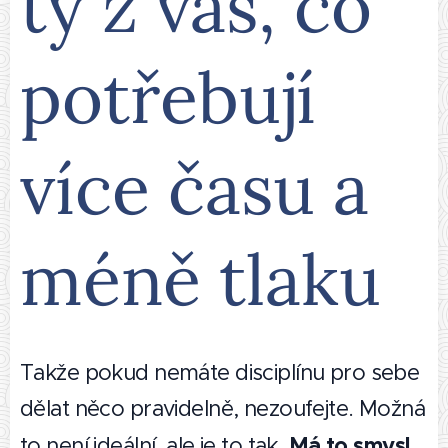
ty z vás, co
potřebují
více času a
méně tlaku
Takže pokud nemáte disciplínu pro sebe
dělat něco pravidelně, nezoufejte. Možná
Má to smysl
to není ideální, ale je to tak.