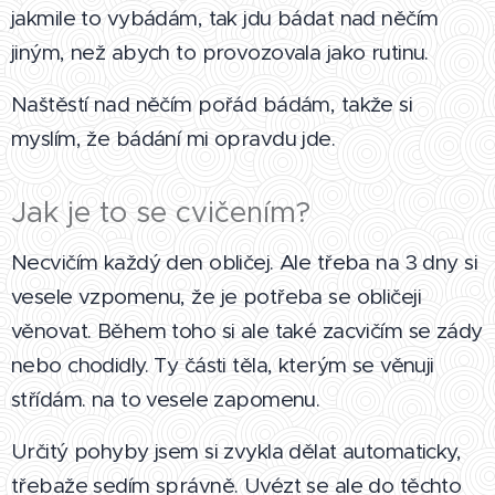
jakmile to vybádám, tak jdu bádat nad něčím
jiným, než abych to provozovala jako rutinu.
Naštěstí nad něčím pořád bádám, takže si
myslím, že bádání mi opravdu jde.
Jak je to se cvičením?
Necvičím každý den obličej. Ale třeba na 3 dny si
vesele vzpomenu, že je potřeba se obličeji
věnovat. Během toho si ale také zacvičím se zády
nebo chodidly. Ty části těla, kterým se věnuji
střídám. na to vesele zapomenu.
Určitý pohyby jsem si zvykla dělat automaticky,
třebaže sedím správně. Uvézt se ale do těchto