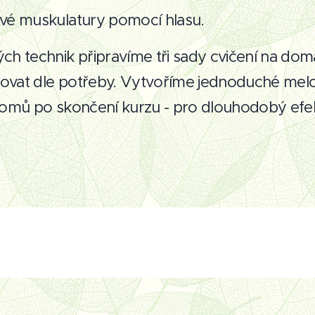
ové muskulatury pomocí hlasu.
ch technik připravíme tři sady cvičení na dom
vat dle potřeby. Vytvoříme jednoduché melod
domů po skončení kurzu - pro dlouhodobý efek