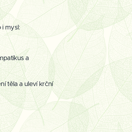
i mysl:
mpatikus a
 těla a uleví krční