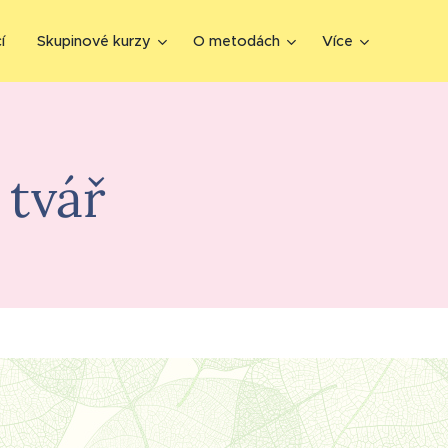
í
Skupinové kurzy
O metodách
Více
 tvář